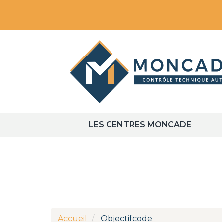
Aller
au
contenu
principal
MAIN
LES CENTRES MONCADE
NAVIGATION
Accueil
Objectifcode