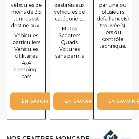
véhicules de
destinés aux
par une ou
moins de 3,5
véhicules de
plusieurs
tonnes est
catégorie L :
défaillance(s)
destiné aux :
trouvée(s)
Motos
lors du
Véhicules
Scooters
contrôle
particuliers
Quads
technique.
Véhicules
Voitures
utilitaires
sans permis
4x4
Camping-
cars
EN SAVOIR PLUS
EN SAVOIR PLUS
EN SAVOIR 
NOS CENTRES MONCADE